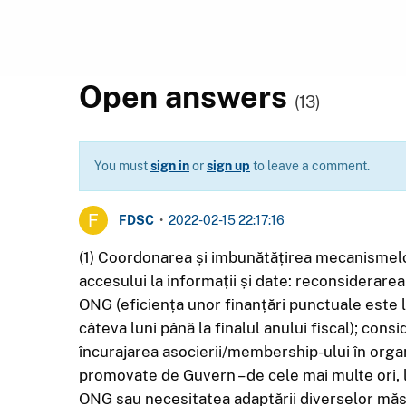
Open answers
(13)
You must
sign in
or
sign up
to leave a comment.
FDSC
•
2022-02-15 22:17:16
(1) Coordonarea și imbunătățirea mecanismelor
accesului la informații și date: reconsiderarea
ONG (eficiența unor finanțări punctuale este
câteva luni până la finalul anului fiscal); c
încurajarea asocierii/membership-ului în organi
promovate de Guvern – de cele mai multe ori, l
ONG sau necesitatea adaptării diverselor măs