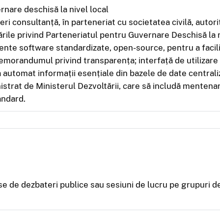
nare deschisă la nivel local
eri consultanță, în parteneriat cu societatea civilă, auto
e privind Parteneriatul pentru Guvernare Deschisă la niv
ente software standardizate, open-source, pentru a facili
emorandumul privind transparența; interfață de utilizare 
a automat informații esențiale din bazele de date centra
nistrat de Ministerul Dezvoltării, care să includă mentenanț
andard.
e de dezbateri publice sau sesiuni de lucru pe grupuri de 