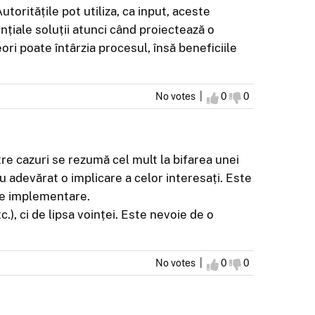
oritățile pot utiliza, ca input, aceste
tențiale soluții atunci când proiectează o
ri poate întârzia procesul, însă beneficiile
No votes |
I agree
0
I disagree
0
tre cazuri se rezumă cel mult la bifarea unei
u adevărat o implicare a celor interesați. Este
 de implementare.
), ci de lipsa voinței. Este nevoie de o
No votes |
I agree
0
I disagree
0