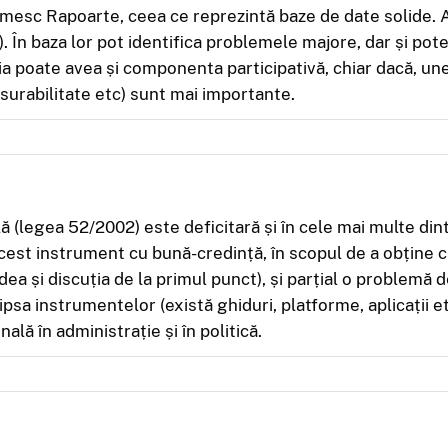
cmesc Rapoarte, ceea ce reprezintă baze de date solide. Aut
eal). În baza lor pot identifica problemele majore, dar și po
ia poate avea și componenta participativă, chiar dacă, uneo
ăsurabilitate etc) sunt mai importante.
ă (legea 52/2002) este deficitară și în cele mai multe din
 acest instrument cu bună-credință, în scopul de a obține c
dea și discuția de la primul punct), și parțial o problemă
a instrumentelor (există ghiduri, platforme, aplicații etc.
lă în administrație și în politică.