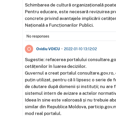
Schimbarea de cultură organizațională poate s
Pentru educare, este necesară revizuirea pro
concrete privind avantajele implicării cetățen
Națională a Funcționarilor Publici.
No responses
Ovidiu VOICU
•
2022-01-10 13:12:02
Sugestie: refacerea portalului consultare.gov.
cetățenilor în luarea deciziilor.
Guvernul a creat portalul consultare.gov.ro, 
puțin utilizat, pentru că îi lipsesc o serie de
de căutare după domenii și instituții; nu are 
sistemul intern de avizare a actelor normati
Ideea în sine este valoroasă și nu trebuie 
similar din Republica Moldova, particip.gov.
mod real portalul.