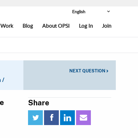
Language:
 Work
Blog
About OPSI
Log In
Join
About our partners
n-country contacts
NEXT QUESTION
 /
ce
Share
twitter
facebook
linkedin
email