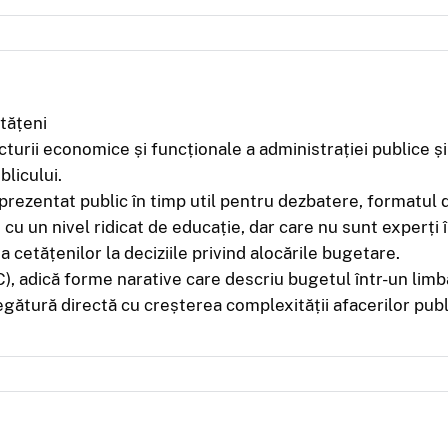
tățeni
urii economice și funcționale a administrației publice și f
licului.
 prezentat public în timp util pentru dezbatere, formatul
i cu un nivel ridicat de educație, dar care nu sunt experț
a cetățenilor la deciziile privind alocările bugetare.
 adică forme narative care descriu bugetul într-un limbaj
gătură directă cu creșterea complexității afacerilor publ