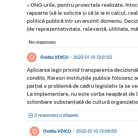
» ONG-urile, pentru proiectele realizate, înto
rapoarte (să le solicite și să le ia in calcul, r
politică publică într-un anumit domeniu. Deciz
(de reprezentativitate, relevanță, utilitate, m
No responses
Ovidiu VOICU
•
2022-01-10 12:21:02
Aplicarea legii privind transparența decizional
condiții. Rareori instituțiile publice folosesc
parțial o problemă de cadru legislativ (a se ve
La implementare, nu este vorba neapărat de lips
schimbare substanțială de cultură organizaționa
3 responses (collapse)
Ovidiu VOICU
•
2022-01-10 13:06:59