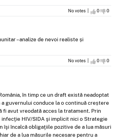
No votes |
I agree
0
I disagree
0
nitar – analize de nevoi realiste și
No votes |
I agree
0
I disagree
0
România, în timp ce un draft există neadoptat
ă a guvernului conduce la o continuă creștere
ă fi avut vreodată acces la tratament. Prin
infecţie HIV/SIDA şi implicit nici o Strategie
şi încalcă obligaţiile pozitive de a lua măsuri
 chiar de a lua măsurile necesare pentru a