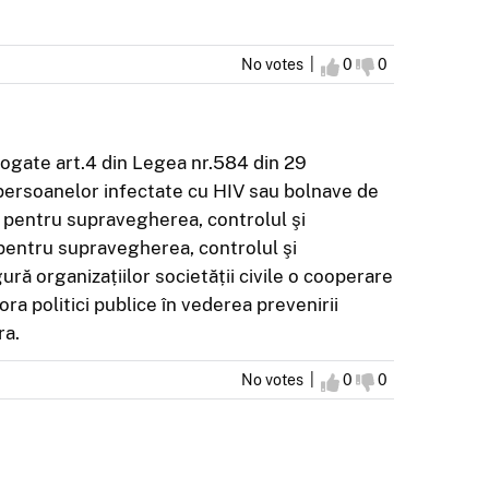
No votes |
I agree
0
I disagree
0
rogate art.4 din Legea nr.584 din 29
 persoanelor infectate cu HIV sau bolnave de
e pentru supravegherea, controlul şi
 pentru supravegherea, controlul şi
ură organizațiilor societății civile o cooperare
ora politici publice în vederea prevenirii
ra.
No votes |
I agree
0
I disagree
0