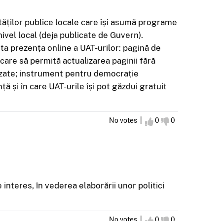
rităților publice locale care își asumă programe
el local (deja publicate de Guvern).
ta prezența online a UAT-urilor: pagină de
care să permită actualizarea paginii fără
lizate; instrument pentru democrație
ă și în care UAT-urile își pot găzdui gratuit
No votes |
I agree
0
I disagree
0
interes, în vederea elaborării unor politici
No votes |
I agree
0
I disagree
0