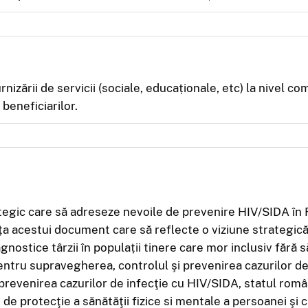
zării de servicii (sociale, educaționale, etc) la nivel comu
beneficiarilor.
ategic care să adreseze nevoile de prevenire HIV/SIDA în 
nța acestui document care să reflecte o viziune strategic
nostice târzii în populații tinere care mor inclusiv fără s
entru supravegherea, controlul şi prevenirea cazurilor de 
revenirea cazurilor de infecţie cu HIV/SIDA, statul român î
i de protecţie a sănătăţii fizice si mentale a persoanei şi