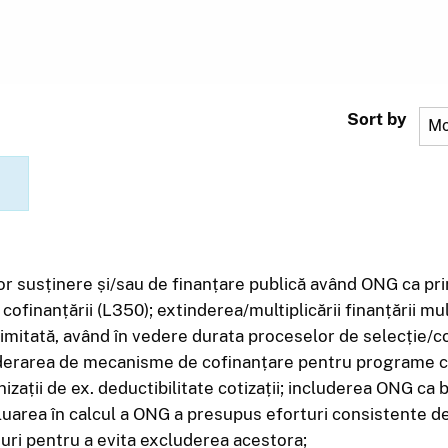
Case studies
Sort by
 susținere și/sau de finanțare publică având ONG ca princ
 cofinanțării (L350); extinderea/multiplicării finanțării mu
 limitată, având în vedere durata proceselor de selecție
onsiderarea de mecanisme de cofinanțare pentru programe 
zații de ex. deductibilitate cotizații; includerea ONG ca 
uarea în calcul a ONG a presupus eforturi consistente de 
uri pentru a evita excluderea acestora;