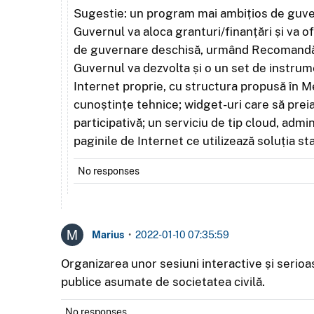
Sugestie: un program mai ambițios de guver
Guvernul va aloca granturi/finanțări și va of
de guvernare deschisă, urmând Recomandăril
Guvernul va dezvolta și o un set de instrum
Internet proprie, cu structura propusă în M
cunoștințe tehnice; widget-uri care să prei
participativă; un serviciu de tip cloud, admi
paginile de Internet ce utilizează soluția st
No responses
Marius
•
2022-01-10 07:35:59
Organizarea unor sesiuni interactive și serioas
publice asumate de societatea civilă.
No responses