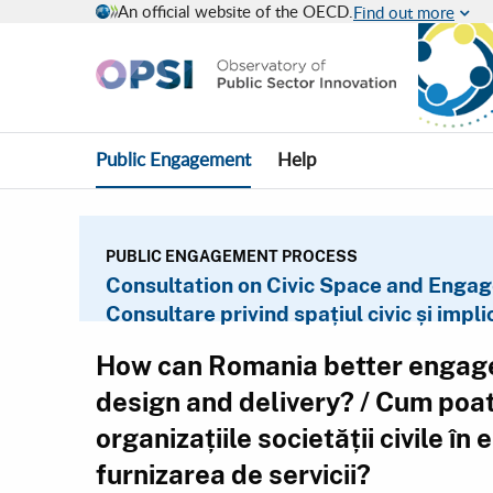
An official website of the OECD.
Find out more
Civic Engagement Pl
You are in
Public Engagement
Help
PUBLIC ENGAGEMENT PROCESS
Consultation on Civic Space and Engage
Consultare privind spațiul civic și impli
How can Romania better engage
design and delivery? / Cum poa
organizațiile societății civile în 
furnizarea de servicii?