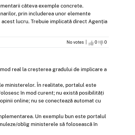
 comentarii câteva exemple concrete.
onarilor, prin includerea unor elemente
t acest lucru. Trebuie implicată direct Agenția
No votes |
I agree
0
I disagree
0
n mod real la creșterea gradului de implicare a
 ministerelor. În realitate, portalul este
l folosesc în mod curent; nu există posibilități
la opinii online; nu se conectează automat cu
 implementarea. Un exemplu bun este portalul
muleze/oblig ministerele să folosească în