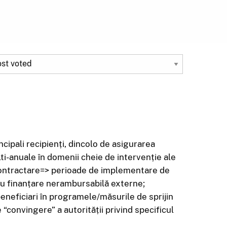
ipali recipienți, dincolo de asigurarea
lti-anuale în domenii cheie de intervenție ale
/contractare=> perioade de implementare de
cu finanțare nerambursabilă externe;
beneficiari în programele/măsurile de sprijin
“convingere” a autorității privind specificul