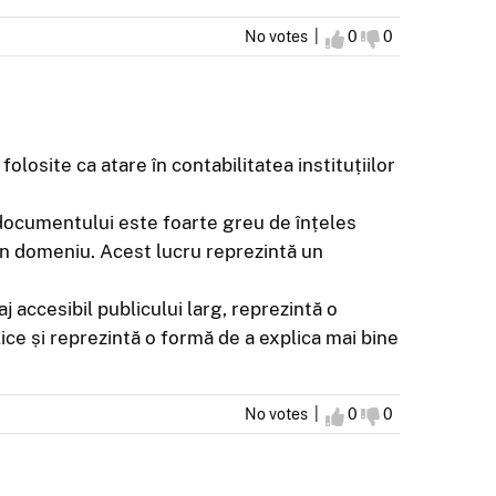
No votes |
I agree
0
I disagree
0
olosite ca atare în contabilitatea instituțiilor
 documentului este foarte greu de înțeles
i în domeniu. Acest lucru reprezintă un
 accesibil publicului larg, reprezintă o
ice și reprezintă o formă de a explica mai bine
No votes |
I agree
0
I disagree
0