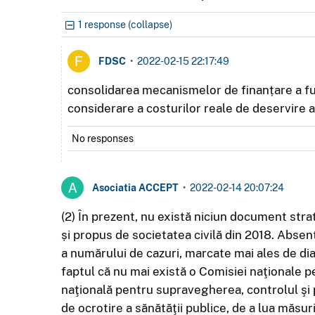
1 response (collapse)
FDSC
•
2022-02-15 22:17:49
consolidarea mecanismelor de finanțare a furni
considerare a costurilor reale de deservire a 
No responses
Asociatia ACCEPT
•
2022-02-14 20:07:24
(2) În prezent, nu există niciun document str
și propus de societatea civilă din 2018. Abse
a numărului de cazuri, marcate mai ales de diag
faptul că nu mai există o Comisiei naţionale p
naţională pentru supravegherea, controlul şi p
de ocrotire a sănătăţii publice, de a lua măsur