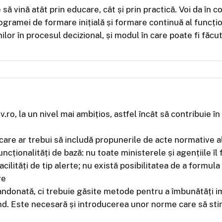
ă vină atât prin educare, cât și prin practică. Voi da în
gramei de formare inițială și formare continuă al funcți
ilor în procesul decizional, și modul în care poate fi făcu
ro, la un nivel mai ambițios, astfel încât să contribuie î
care ar trebui să includă propunerile de acte normative ale
 funcționalități de bază: nu toate ministerele și agențiile î
facilități de tip alerte; nu există posibilitatea de a formu
ve
abandonată, ci trebuie găsite metode pentru a îmbunătăți
md. Este necesară și introducerea unor norme care să sti