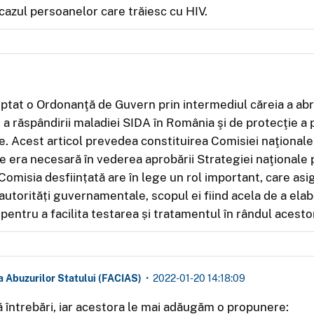
n cazul persoanelor care trăiesc cu HIV.
optat o Ordonanţă de Guvern prin intermediul căreia a ab
a răspândirii maladiei SIDA în România şi de protecţie a
re. Acest articol prevedea constituirea Comisiei naţional
re era necesară în vederea aprobării Strategiei naţionale
omisia desființată are în lege un rol important, care asig
 autorități guvernamentale, scopul ei fiind acela de a elab
 pentru a facilita testarea și tratamentul în rândul acesto
a Abuzurilor Statului (FACIAS)
•
2022-01-20 14:18:09
ă întrebări, iar acestora le mai adăugăm o propunere: