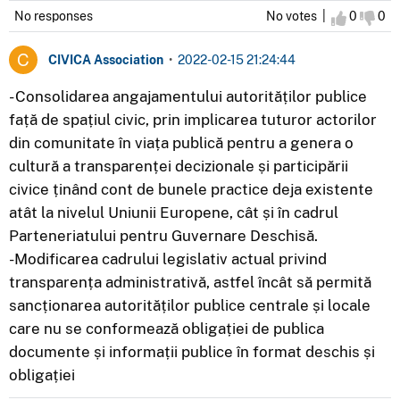
No responses
No votes |
I agree
0
I d
0
CIVICA Association
•
2022-02-15 21:24:44
- Consolidarea angajamentului autorităților publice
față de spațiul civic, prin implicarea tuturor actorilor
din comunitate în viața publică pentru a genera o
cultură a transparenței decizionale și participării
civice ținând cont de bunele practice deja existente
atât la nivelul Uniunii Europene, cât și în cadrul
Parteneriatului pentru Guvernare Deschisă.
-Modificarea cadrului legislativ actual privind
transparența administrativă, astfel încât să permită
sancționarea autorităților publice centrale și locale
care nu se conformează obligației de publica
documente și informații publice în format deschis și
obligației