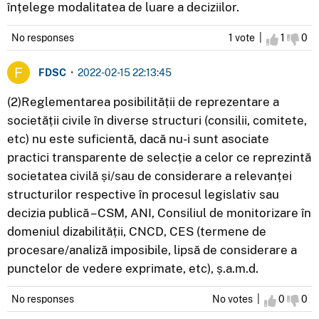
înțelege modalitatea de luare a deciziilor.
No responses
1 vote |
I agree
1
I d
0
FDSC
•
2022-02-15 22:13:45
(2)Reglementarea posibilității de reprezentare a
societății civile în diverse structuri (consilii, comitete,
etc) nu este suficientă, dacă nu-i sunt asociate
practici transparente de selecție a celor ce reprezintă
societatea civilă și/sau de considerare a relevanței
structurilor respective în procesul legislativ sau
decizia publică – CSM, ANI, Consiliul de monitorizare în
domeniul dizabilității, CNCD, CES (termene de
procesare/analiză imposibile, lipsă de considerare a
punctelor de vedere exprimate, etc), ș.a.m.d.
No responses
No votes |
I agree
0
I d
0