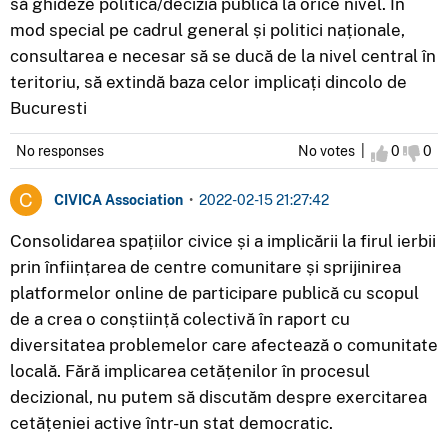
să ghideze politica/decizia publică la orice nivel. În
mod special pe cadrul general și politici naționale,
consultarea e necesar să se ducă de la nivel central în
teritoriu, să extindă baza celor implicați dincolo de
Bucuresti
No responses
No votes |
I agree
0
I d
0
CIVICA Association
•
2022-02-15 21:27:42
Consolidarea spațiilor civice și a implicării la firul ierbii
prin înființarea de centre comunitare și sprijinirea
platformelor online de participare publică cu scopul
de a crea o conștiință colectivă în raport cu
diversitatea problemelor care afectează o comunitate
locală. Fără implicarea cetățenilor în procesul
decizional, nu putem să discutăm despre exercitarea
cetățeniei active într-un stat democratic.