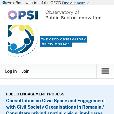
An official website of the OECD.
Find out more
Civic Engagement Platform
Togg
Log In
Join
PUBLIC ENGAGEMENT PROCESS
Consultation on Civic Space and Engagement
with Civil Society Organisations in Romania /
Consultare privind spațiul civic și implicarea