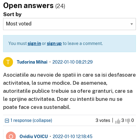
Open answers
(24)
Sort by
You must
sign in
or
sign up
to leave a comment.
Tudorina Mihai
•
2022-01-10 08:21:29
Asociatiile au nevoie de spatii in care sa isi desfasoare
activitatea, la sume modice. De asemenea,
autoritatile publice trebuie sa ofere granturi, care sa
le sprijine activitatea. Doar cu intentii bune nu se
poate face ceva sustenabil.
1 response (collapse)
3 votes |
I agree
3
I d
0
Ovidiu VOICU
•
2022-01-10 12:18:45