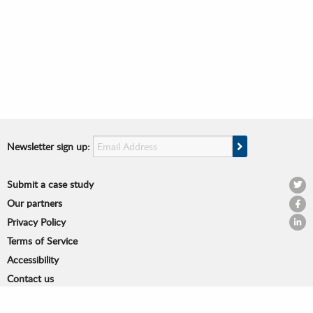
Email Address
Sign Up
Newsletter sign up:
Submit a case study
@OPS
Our partners
OPSI
Privacy Policy
OPSI 
Terms of Service
Accessibility
Contact us