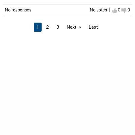
No responses
No votes |
I agree
0
I d
0
You're on page
1
2
3
Next
Last