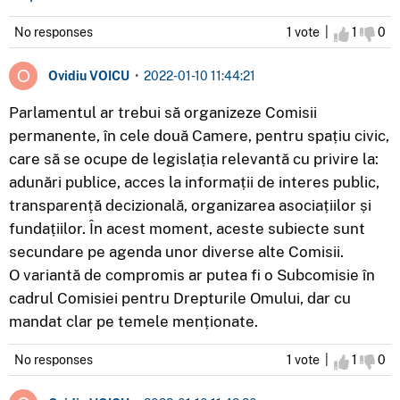
No responses
1 vote |
I agree
1
I d
0
Ovidiu VOICU
•
2022-01-10 11:44:21
Parlamentul ar trebui să organizeze Comisii
permanente, în cele două Camere, pentru spațiu civic,
care să se ocupe de legislația relevantă cu privire la:
adunări publice, acces la informații de interes public,
transparență decizională, organizarea asociațiilor și
fundațiilor. În acest moment, aceste subiecte sunt
secundare pe agenda unor diverse alte Comisii.
O variantă de compromis ar putea fi o Subcomisie în
cadrul Comisiei pentru Drepturile Omului, dar cu
mandat clar pe temele menționate.
No responses
1 vote |
I agree
1
I d
0