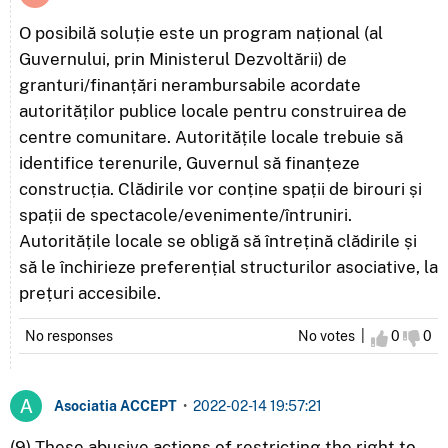
O posibilă soluție este un program național (al
Guvernului, prin Ministerul Dezvoltării) de
granturi/finanțări nerambursabile acordate
autorităților publice locale pentru construirea de
centre comunitare. Autoritățile locale trebuie să
identifice terenurile, Guvernul să finanțeze
construcția. Clădirile vor conține spații de birouri și
spații de spectacole/evenimente/întruniri.
Autoritățile locale se obligă să întrețină clădirile și
să le închirieze preferențial structurilor asociative, la
prețuri accesibile.
No responses
No votes |
I agree
0
I d
0
Asociatia ACCEPT
•
2022-02-14 19:57:21
(9) These abusive actions of restricting the right to