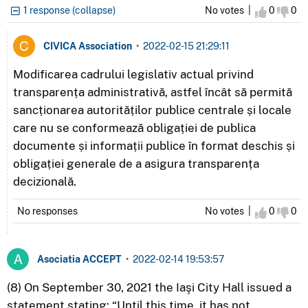
1 response (collapse)
No votes |
I agree
0
I d
0
CIVICA Association
•
2022-02-15 21:29:11
Modificarea cadrului legislativ actual privind
transparența administrativă, astfel încât să permită
sancționarea autorităților publice centrale și locale
care nu se conformează obligației de publica
documente și informații publice în format deschis și
obligației generale de a asigura transparența
decizională.
No responses
No votes |
I agree
0
I d
0
Asociatia ACCEPT
•
2022-02-14 19:53:57
(8) On September 30, 2021 the Iaşi City Hall issued a
statement stating: “Until this time, it has not