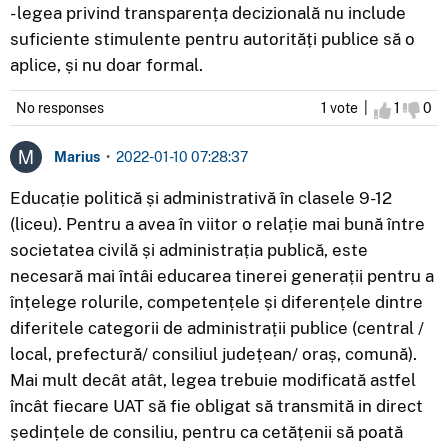
- legea privind transparența decizională nu include
suficiente stimulente pentru autorități publice să o
aplice, și nu doar formal.
No responses
1 vote |
I agree
1
I d
0
Marius
•
2022-01-10 07:28:37
Educație politică și administrativă în clasele 9-12
(liceu). Pentru a avea în viitor o relație mai bună între
societatea civilă și administrația publică, este
necesară mai întâi educarea tinerei generații pentru a
înțelege rolurile, competențele și diferențele dintre
diferitele categorii de administrații publice (central /
local, prefectură/ consiliul județean/ oraș, comună).
Mai mult decât atât, legea trebuie modificată astfel
încât fiecare UAT să fie obligat să transmită in direct
ședințele de consiliu, pentru ca cetățenii să poată