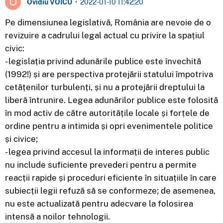
Ovidiu VOICU
•
2022-01-10 11:42:20
Pe dimensiunea legislativă, România are nevoie de o
revizuire a cadrului legal actual cu privire la spațiul
civic:
- legislația privind adunările publice este învechită
(1992!) și are perspectiva protejării statului împotriva
cetățenilor turbulenți, și nu a protejării dreptului la
liberă întrunire. Legea adunărilor publice este folosită
în mod activ de către autoritățile locale și forțele de
ordine pentru a intimida și opri evenimentele politice
și civice;
- legea privind accesul la informații de interes public
nu include suficiente prevederi pentru a permite
reacții rapide și proceduri eficiente în situațiile în care
subiecții legii refuză să se conformeze; de asemenea,
nu este actualizată pentru adecvare la folosirea
intensă a noilor tehnologii.